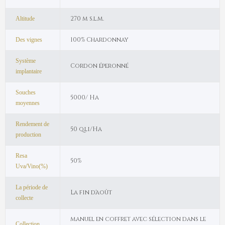
270 m s.l.m.
Altitude
100% Chardonnay
Des vignes
Système
Cordon éperonné
implantaire
Souches
5000/ Ha
moyennes
Rendement de
50 q.li/Ha
production
Resa
50%
Uva/Vino(%)
La période de
La fin d'août
collecte
manuel en coffret avec sélection dans le
Collection