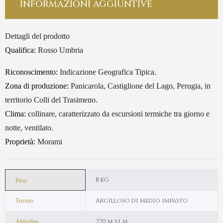
INFORMAZIONI AGGIUNTIVE
Dettagli del prodotto
Qualifica:
Rosso Umbria
Riconoscimento:
Indicazione Geografica Tipica.
Zona di produzione:
Panicarola, Castiglione del Lago, Perugia, in
territorio Colli del Trasimeno.
Clima:
collinare, caratterizzato da escursioni termiche tra giorno e
notte, ventilato.
Proprietà:
Morami
8 kg
Peso
Argilloso di medio impasto
Terreno
270 m s.l.m.
Altitudine