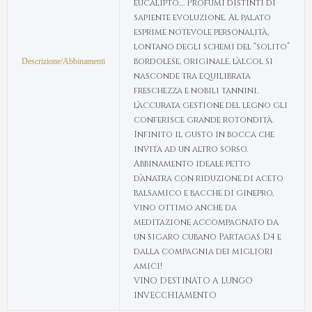
eucalipto…. Profumi distinti di
sapiente evoluzione. Al palato
esprime notevole personalità,
lontano degli schemi del “solito”
bordolese, originale, l’alcol si
Descrizione/Abbinamenti
nasconde tra equilibrata
freschezza e nobili tannini,
l’accurata gestione del legno gli
conferisce grande rotondità.
Infinito il gusto in bocca che
invita ad un altro sorso.
Abbinamento ideale petto
d’anatra con riduzione di aceto
balsamico e bacche di ginepro,
vino ottimo anche da
meditazione accompagnato da
un sigaro cubano Partagas D4 e
dalla compagnia dei migliori
amici!
VINO DESTINATO A LUNGO
INVECCHIAMENTO